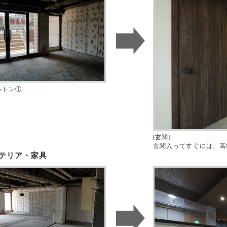
ルトン①
[玄関]
玄関入ってすぐには、高
テリア・家具