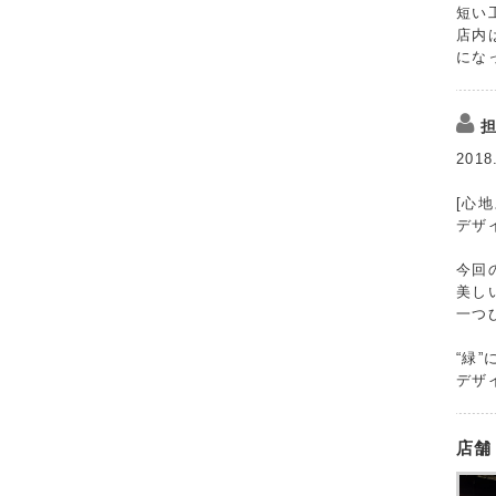
短い
店内
にな
2018
[心
デザ
今回
美し
一つ
“緑
デザ
店舗