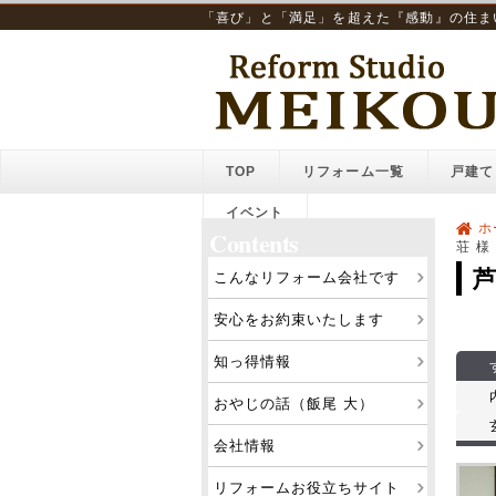
「喜び」と「満足」を超えた『感動』の住ま
TOP
リフォーム一覧
戸建て
イベント
ホ
Contents
荘 様
芦
こんなリフォーム会社です
安心をお約束いたします
知っ得情報
おやじの話（飯尾 大）
会社情報
リフォームお役立ちサイト