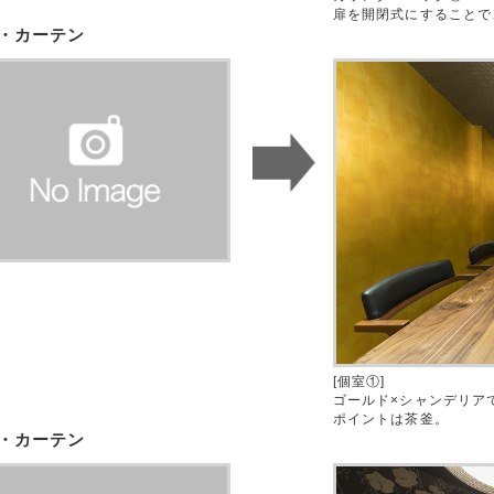
扉を開閉式にすることで
・カーテン
[個室①]
ゴールド×シャンデリア
ポイントは茶釜。
・カーテン