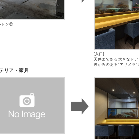
ルトン②
[入口]
天井まである大きなドア
暖かみのある“アサメラ
テリア・家具