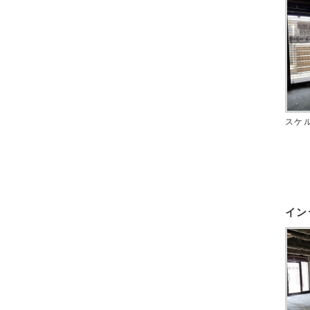
スケ
イン