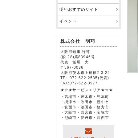
明巧おすすめサイト
イベント
株式会社 明巧
大阪府知事 許可
(般-28)第83946号
代表 飯尾 大
〒567-0036
大阪府茨木市上穂積2-3-22
TEL:072-622-2535(代表)
FAX:072-622-3977
★☆★サービスエリア★☆★
・高槻市・茨木市・島本町
・摂津市・吹田市・豊中市
・箕面市・池田市・枚方市
・大阪市・西宮市・宝塚市
・尼崎市・伊丹市・川西市