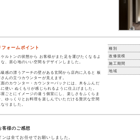
リフォームポイント
種別
改修規模
スケルトンの状態から お客様がまた足を運びたくなるよ
うな、居心地のいい空間をデザインしました。
施工期間
地域
高級感の漂うアーチの壁がある玄関から店内に入ると 板
前さんの立つカウンターが見えます。
正面のカウンター・カウンターバックには、木をふんだ
んに使い ぬくもりが感じられるように仕上げました。
部屋ごとにイメージの違う個室にし、楽しさをふくらま
せ、ゆっくりとお料理を楽しんでいただける贅沢な空間
になりました。
お客様のご感想
インは全てお任せでお願いしました。