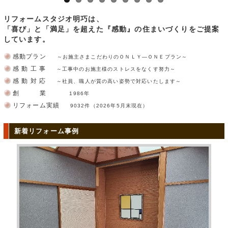
リフォームスタジオ明巧は、
「喜び」と「満足」を超えた『感動』の住まいづくりをご提案
しています。
感動プラン
～お施主さまこだわりのＯＮＬＹ―ＯＮＥプラン～
感 動 工 事
～工事中のお施主様のストレスをなくす努力～
感 動 対 応
～社員、職人が質の高い姿勢で対応いたします～
創 業
1986年
リフォーム実績
9032件（2026年5月末現在）
新着リフォーム事例