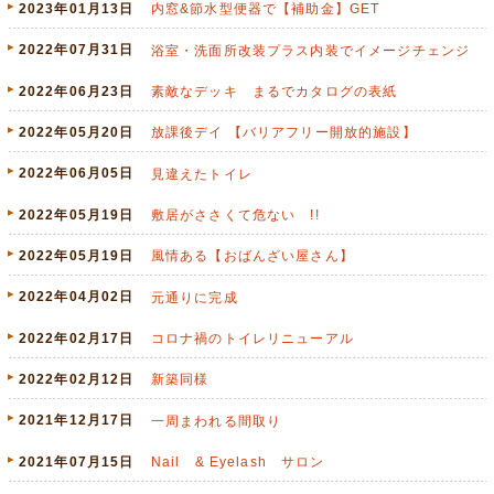
2023年01月13日
内窓&節水型便器で【補助金】GET
2022年07月31日
浴室・洗面所改装プラス内装でイメージチェンジ
2022年06月23日
素敵なデッキ まるでカタログの表紙
2022年05月20日
放課後デイ 【バリアフリー開放的施設】
2022年06月05日
見違えたトイレ
2022年05月19日
敷居がささくて危ない !!
2022年05月19日
風情ある【おばんざい屋さん】
2022年04月02日
元通りに完成
2022年02月17日
コロナ禍のトイレリニューアル
2022年02月12日
新築同様
2021年12月17日
一周まわれる間取り
2021年07月15日
Nail & Eyelash サロン