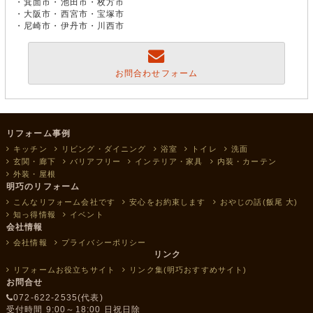
・箕面市・池田市・枚方市
・大阪市・西宮市・宝塚市
・尼崎市・伊丹市・川西市
お問合わせフォーム
リフォーム事例
キッチン
リビング・ダイニング
浴室
トイレ
洗面
玄関・廊下
バリアフリー
インテリア・家具
内装・カーテン
外装・屋根
明巧のリフォーム
こんなリフォーム会社です
安心をお約束します
おやじの話(飯尾 大)
知っ得情報
イベント
会社情報
会社情報
プライバシーポリシー
リンク
リフォームお役立ちサイト
リンク集(明巧おすすめサイト)
お問合せ
072-622-2535(代表)
受付時間 9:00～18:00 日祝日除